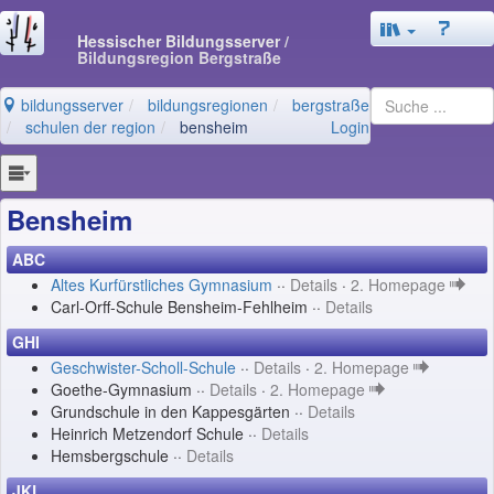
Hessischer Bildungsserver
/
Bildungsregion Bergstraße
bildungsserver
bildungsregionen
bergstraße
schulen der region
bensheim
Login
Bensheim
ABC
Altes Kurfürstliches Gymnasium
··
Details
·
2. Homepage
Carl-Orff-Schule Bensheim-Fehlheim ··
Details
GHI
Geschwister-Scholl-Schule
··
Details
·
2. Homepage
Goethe-Gymnasium ··
Details
·
2. Homepage
Grundschule in den Kappesgärten ··
Details
Heinrich Metzendorf Schule ··
Details
Hemsbergschule ··
Details
JKL